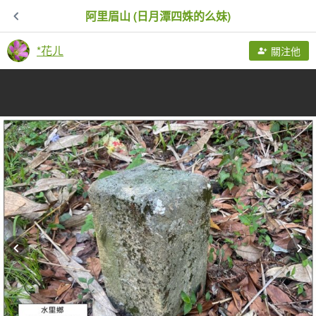
阿里眉山 (日月潭四姝的么妹)
*花ㄦ
關注他