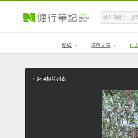
路線
精選文章
山
返回相片列表