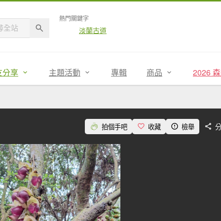
熱門關鍵字
淡蘭古道
友分享
主題活動
專輯
商品
2026
拍個手吧
收藏
檢舉