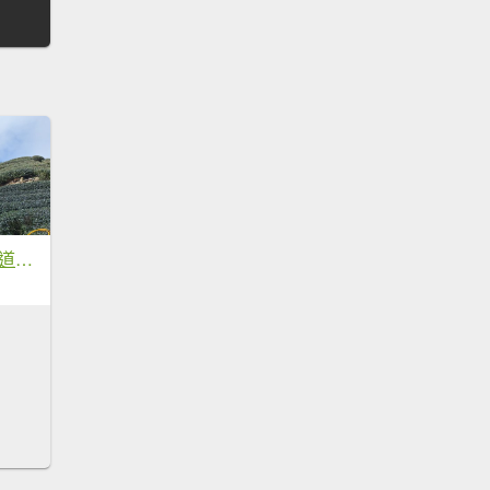
雲嘉大尖山(挑筍古道上)1150209