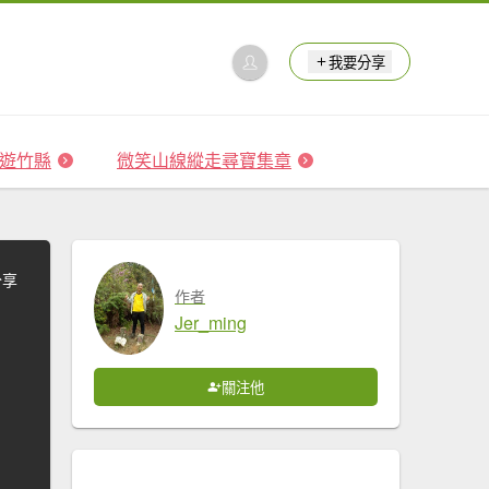
我要分享
 森遊竹縣
微笑山線縱走尋寶集章
分享
作者
Jer_ming
關注他