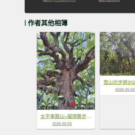
作者其他相簿
雪山坑步道202
2026-05-03
太平車籠山+貓頭鷹步道+番子路山+豬槽山20260502
2026-05-03