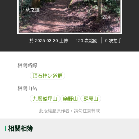
於 2025-03-30 上傳
120 次點閱
0 次拍手
相關路線
頂石棹步道群
相關山岳
九層巃坪山
樂野山
霹靂山
此版權屬原作者，請勿任意轉載
相關相簿