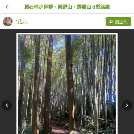
頂石棹步道群、樂野山、霹靂山 d型路線
*花ㄦ
關注他