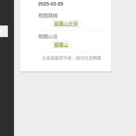
2025-03-29
相關路線
貓囒山步道
相關山岳
貓囒山
此版權屬原作者，請勿任意轉載