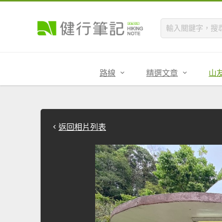
路線
精選文章
山
返回相片列表