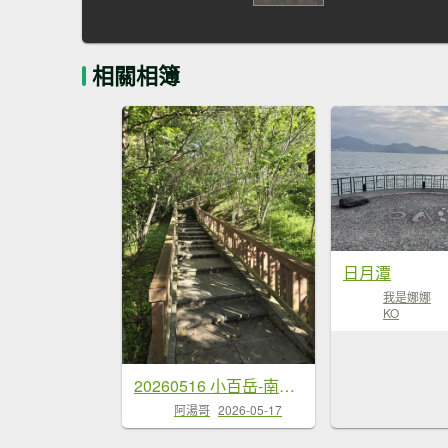
相關相簿
日月潭
我是娜娜
KO
20260516 小百岳-南投貓囒山
阿湯哥
2026-05-17