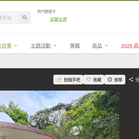
熱門關鍵字
淡蘭古道
友分享
主題活動
專輯
商品
2026
拍個手吧
收藏
檢舉