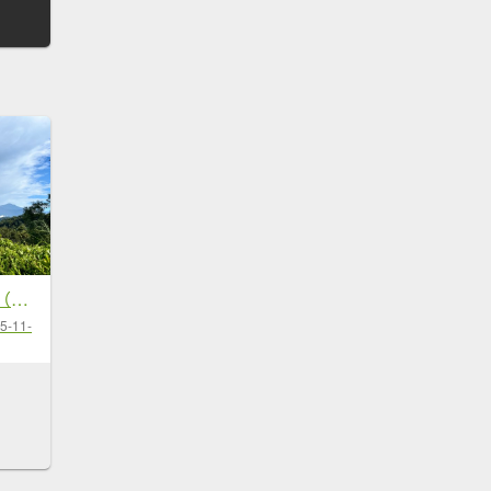
20250821_貓囒山（南投小百岳）
5-11-