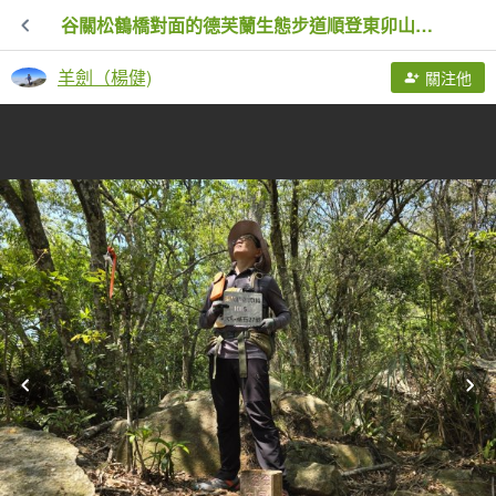
谷關松鶴橋對面的德芙蘭生態步道順登東卯山西南峰
羊劍（楊健)
關注他