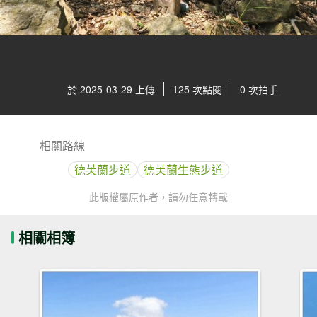
於 2025-03-29 上傳
125 次點閱
0 次拍手
相關路線
德芙蘭步道
德芙蘭生態步道
此版權屬原作者，請勿任意轉載
相關相簿