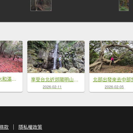
環繞在楓紅巨木和滿山翠綠的鞍馬山及大雪山小神木森林步道的悠哉山行記
享受台北近郊陽明山小秘境楓林瀑布的清新芬多精
2026-02-11
2026-02-05
條款
隱私權政策