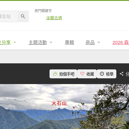
熱門關鍵字
淡蘭古道
友分享
主題活動
專輯
商品
2026
拍個手吧
收藏
檢舉