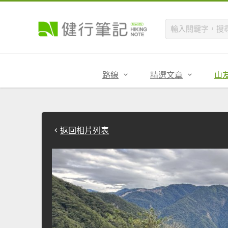
路線
精選文章
山
返回相片列表