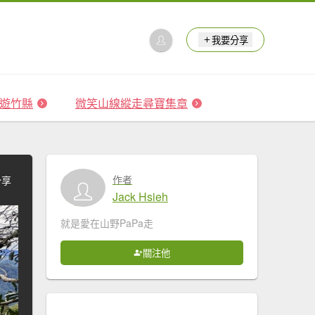
我要分享
 森遊竹縣
微笑山線縱走尋寶集章
作者
分享
Jack Hsieh
就是愛在山野PaPa走
關注他