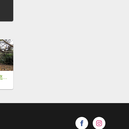
北部出發來去中部悠哉走個鐵砧山