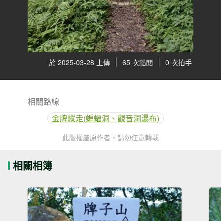
於 2025-03-28 上傳
65 次點閱
0 次拍手
相關路線
金牌縱走(蝙蝠洞、觀音洞瀑布)
此版權屬原作者，請勿任意轉載
相關相簿