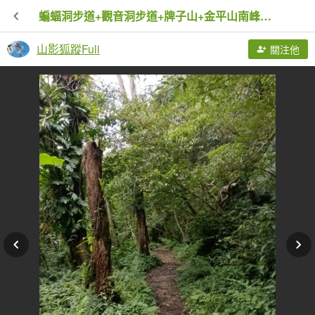
蝙蝠洞步道+觀音洞步道+牌子山+金平山南峰+金牌山+觀音洞步道(金牌逆縱走)
山影狐蹤Fuli
關注他