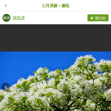
三月流蘇。廉恥
楊振源
關注他