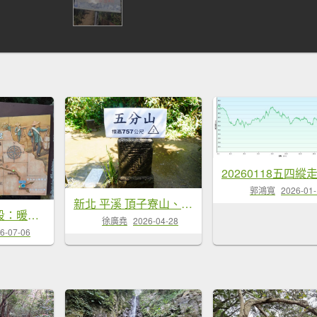
20260118五四縱
郭鴻寬
2026-01
新北 平溪 頂子寮山、五分山
淡蘭中路第一段：暖東峽谷至十分老街
徐廣堯
2026-04-28
6-07-06