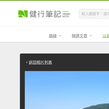
路線
精選文章
山
返回相片列表