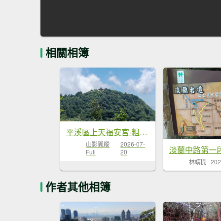
相關相簿
平溪區上天福安宮-粗坑頭崙-五分山西峰-五分山步道去回
山影狐蹤
2026-07-
Fuli
20
林靖開
202
作者其他相簿