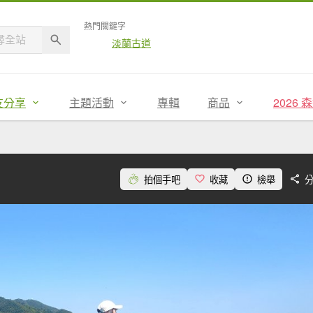
熱門關鍵字
淡蘭古道
友分享
主題活動
專輯
商品
2026
拍個手吧
收藏
檢舉