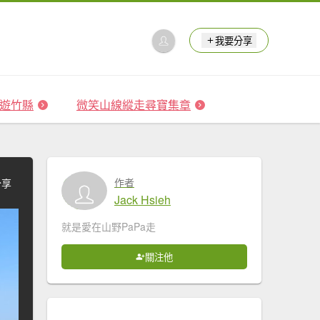
我要分享
 森遊竹縣
微笑山線縱走尋寶集章
作者
分享
Jack Hsieh
就是愛在山野PaPa走
關注他