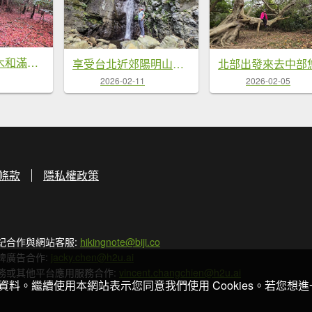
環繞在楓紅巨木和滿山翠綠的鞍馬山及大雪山小神木森林步道的悠哉山行記
享受台北近郊陽明山小秘境楓林瀑布的清新芬多精
2026-02-11
2026-02-05
條款
隱私權政策
記合作與網站客服:
hikingnote@biji.co
牌廣告合作:
jacky.chen@h2u.ai
務或其他平台應用服務合作:
vincent.changchien@h2u.ai
關資料。繼續使用本網站表示您同意我們使用 Cookies。若您