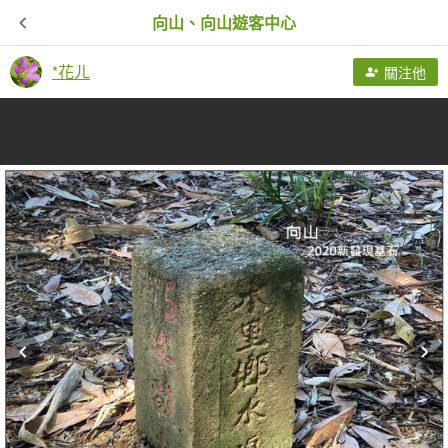
向山、向山遊客中心
*花ㄦ
關注他