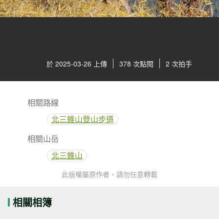
於 2025-03-26 上傳
378 次點閱
2 次拍手
相關路線
北三錐山登山步道
相關山岳
北三錐山
此版權屬原作者，請勿任意轉載
相關相簿