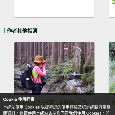
作者其他相簿
Cookie 使用同意
熊野参詣道中辺路：雲取越に祈りは続く
本網站使用 Cookies 以提昇您的使用體驗及統計網路流量相
2025-10-28
關資料。繼續使用本網站表示您同意我們使用 Cookies。若