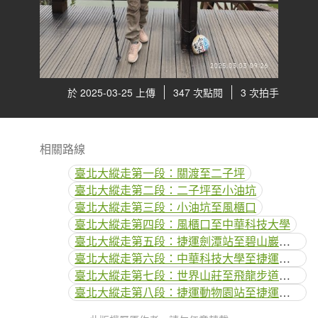
於 2025-03-25 上傳
347 次點閱
3 次拍手
相關路線
臺北大縱走第一段：關渡至二子坪
臺北大縱走第二段：二子坪至小油坑
臺北大縱走第三段：小油坑至風櫃口
臺北大縱走第四段：風櫃口至中華科技大學
臺北大縱走第五段：捷運劍潭站至碧山巖（劍潭支線）
臺北大縱走第六段：中華科技大學至捷運麟光站
臺北大縱走第七段：世界山莊至飛龍步道政大後山
臺北大縱走第八段：捷運動物園站至捷運關渡站[河濱自行車道]