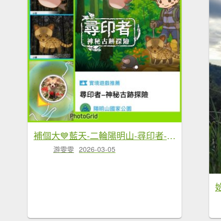
補個大💙藍天-二輪陽明山-尋印者-神秘古蹟探險12條步道
游雯雯
2026-03-05