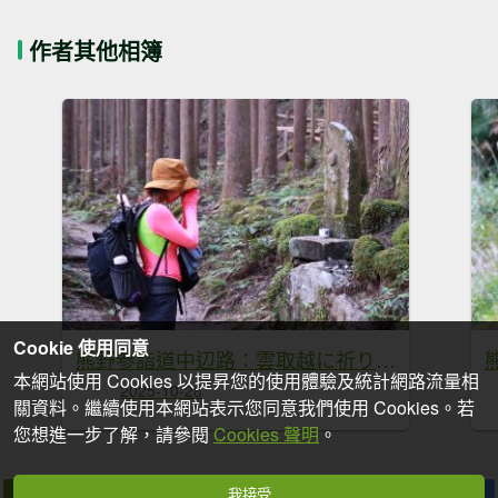
作者其他相簿
Cookie 使用同意
熊野参詣道中辺路：雲取越に祈りは続く
本網站使用 Cookies 以提昇您的使用體驗及統計網路流量相
2025-10-28
關資料。繼續使用本網站表示您同意我們使用 Cookies。若
您想進一步了解，請參閱
Cookies 聲明
。
我接受