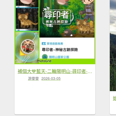
補個大💙藍天-二輪陽明山-尋印者-神秘古蹟探險12條步道
游雯雯
2026-03-05