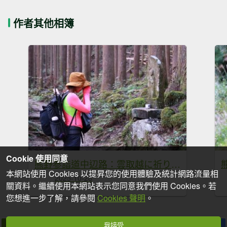
作者其他相簿
Cookie 使用同意
熊野参詣道中辺路：雲取越に祈りは続く
本網站使用 Cookies 以提昇您的使用體驗及統計網路流量相
2025-10-28
關資料。繼續使用本網站表示您同意我們使用 Cookies。若
您想進一步了解，請參閱
Cookies 聲明
。
我接受