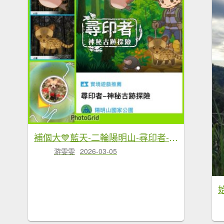
補個大💙藍天-二輪陽明山-尋印者-神秘古蹟探險12條步道
游雯雯
2026-03-05