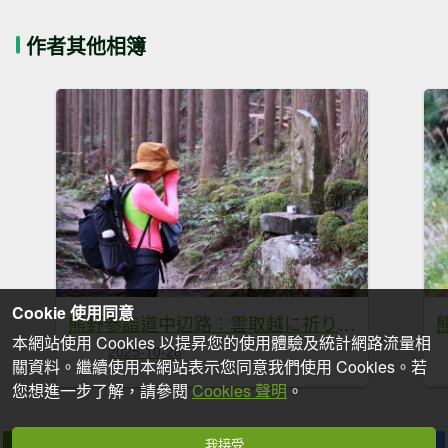
作者其他相簿
Cookie 使用同意
熊野参詣道中辺路：雲取越に祈りは続く
本網站使用 Cookies 以提昇您的使用體驗及統計網路流量相
2025-10-28
關資料。繼續使用本網站表示您同意我們使用 Cookies。若
您想進一步了解，請參閱
Cookies 聲明
。
我接受