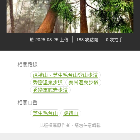
於 2025-03-25 上傳
188 次點閱
0 次拍手
相關路線
虎禮山、芝生毛台山登山步道
秀巒溫泉步道
泰崗溫泉步道
秀巒軍艦岩步道
相關山岳
芝生毛台山
虎禮山
此版權屬原作者，請勿任意轉載