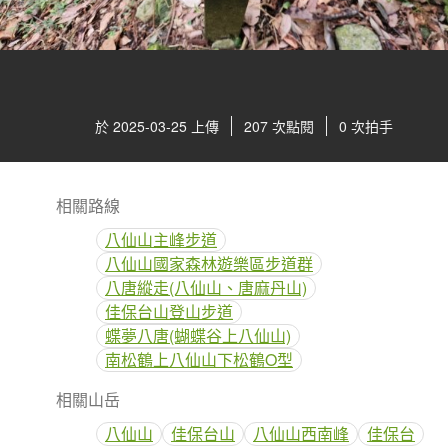
於 2025-03-25 上傳
207 次點閱
0 次拍手
相關路線
八仙山主峰步道
八仙山國家森林遊樂區步道群
八唐縱走(八仙山、唐麻丹山)
佳保台山登山步道
蝶夢八唐(蝴蝶谷上八仙山)
南松鶴上八仙山下松鶴O型
相關山岳
八仙山
佳保台山
八仙山西南峰
佳保台