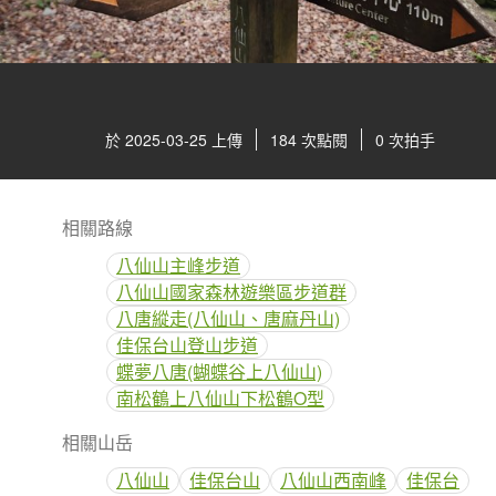
於 2025-03-25 上傳
184 次點閱
0 次拍手
相關路線
八仙山主峰步道
八仙山國家森林遊樂區步道群
八唐縱走(八仙山、唐麻丹山)
佳保台山登山步道
蝶夢八唐(蝴蝶谷上八仙山)
南松鶴上八仙山下松鶴O型
相關山岳
八仙山
佳保台山
八仙山西南峰
佳保台