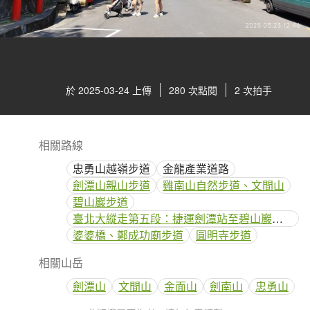
於 2025-03-24 上傳
280 次點閱
2 次拍手
相關路線
忠勇山越嶺步道
金龍產業道路
劍潭山親山步道
雞南山自然步道、文間山
碧山巖步道
臺北大縱走第五段：捷運劍潭站至碧山巖（劍潭支線）
婆婆橋、鄭成功廟步道
圓明寺步道
相關山岳
劍潭山
文間山
金面山
劍南山
忠勇山