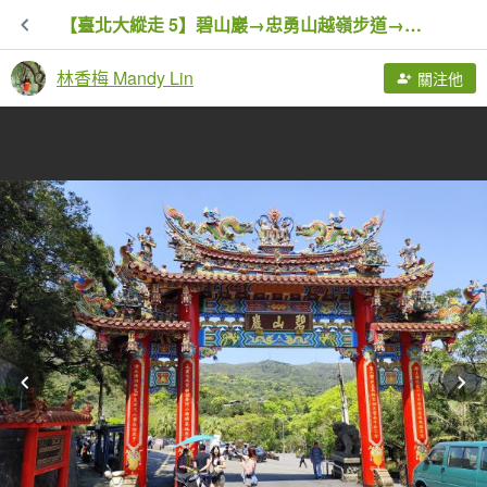
【臺北大縱走 5】碧山巖→忠勇山越嶺步道→金龍產業道路→圓明寺步道→鄭成功廟步道→文間山→劍潭山步道
林香梅 Mandy Lin
關注他