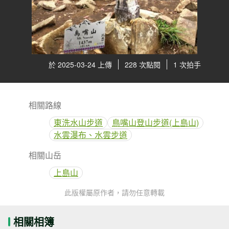
於 2025-03-24 上傳
228 次點閱
1 次拍手
相關路線
東洗水山步道
鳥嘴山登山步道(上島山)
水雲瀑布、水雲步道
相關山岳
上島山
此版權屬原作者，請勿任意轉載
相關相簿