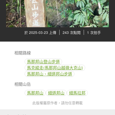
於 2025-03-23 上傳
243 次點閱
1 次拍手
相關路線
馬那邦山登山步道
馬克縱走(馬那邦山越嶺大克山)
馬那邦山、細道邦山步道
相關山岳
馬那邦山
細道邦山
細馬拉邦
此版權屬原作者，請勿任意轉載