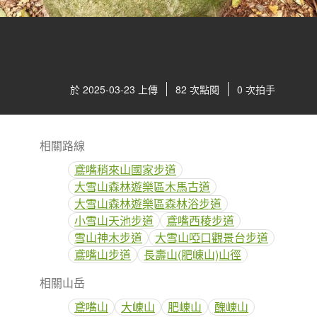
於 2025-03-23 上傳
82 次點閱
0 次拍手
相關路線
鳶嘴稍來山國家步道
大雪山森林遊樂區木馬古道
大雪山森林遊樂區森林浴步道
小雪山天池步道
鳶嘴西稜步道
雪山神木步道
大雪山啞口觀景台步道
鳶嘴山步道
長壽山(肥崠山)山徑
相關山岳
鳶嘴山
大崠山
肥崠山
醜崠山