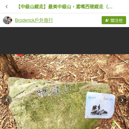
【中級山縱走】最美中級山，鳶嘴西稜縱走（鳶嘴山，醜崠山，長壽山）
Broderick戶外旅行
關注他