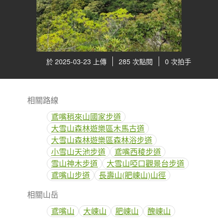
於 2025-03-23 上傳
285 次點閱
0 次拍手
相關路線
鳶嘴稍來山國家步道
大雪山森林遊樂區木馬古道
大雪山森林遊樂區森林浴步道
小雪山天池步道
鳶嘴西稜步道
雪山神木步道
大雪山啞口觀景台步道
鳶嘴山步道
長壽山(肥崠山)山徑
相關山岳
鳶嘴山
大崠山
肥崠山
醜崠山