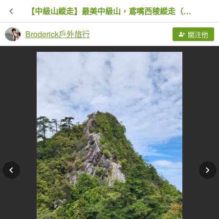
【中級山縱走】最美中級山，鳶嘴西稜縱走（鳶嘴山，醜崠山，長壽山）
Broderick戶外旅行
關注他