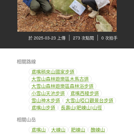
於 2025-03-23 上傳
273 次點閱
0 次拍手
相關路線
鳶嘴稍來山國家步道
大雪山森林遊樂區木馬古道
大雪山森林遊樂區森林浴步道
小雪山天池步道
鳶嘴西稜步道
雪山神木步道
大雪山啞口觀景台步道
鳶嘴山步道
長壽山(肥崠山)山徑
相關山岳
鳶嘴山
大崠山
肥崠山
醜崠山