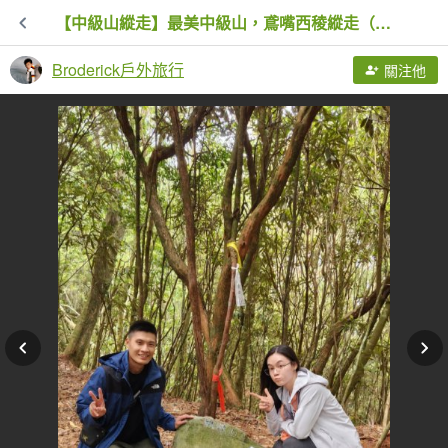
【中級山縱走】最美中級山，鳶嘴西稜縱走（鳶嘴山，醜崠山，長壽山）
Broderick戶外旅行
關注他