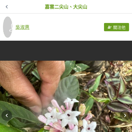
嘉雲二尖山、大尖山
吳淑惠
關注他