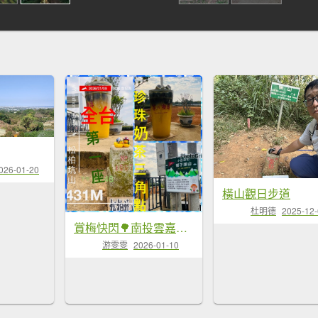
026-01-20
橫山觀日步道
杜明德
2025-12
賞梅快閃🌳南投雲嘉彰化小百岳-百大步道
游雯雯
2026-01-10