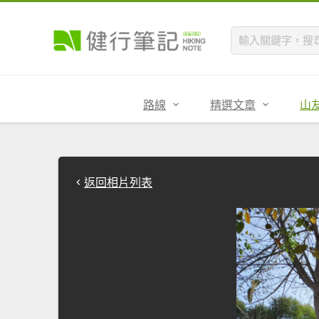
路線
精選文章
山
返回相片列表