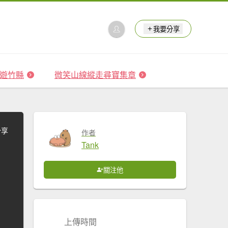
我要分享
 森遊竹縣
微笑山線縱走尋寶集章
分享
作者
Tank
關注他
上傳時間