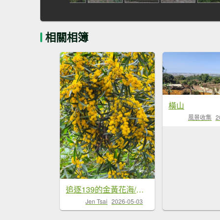
相關相簿
橫山
風景收集
2
追逐139的金黃花海/相思樹 順訪崩坎山 松子嶺 樟普寮山 西施厝坪山和小百岳橫山
Jen Tsai
2026-05-03