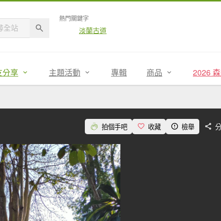
熱門關鍵字
淡蘭古道
友分享
主題活動
專輯
商品
2026
拍個手吧
收藏
檢舉