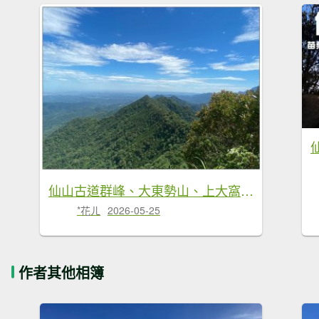
仙山古道群峰、大東勢山、上大窩山 O型縱走
*花ㄦ
2026-05-25
作者其他相簿