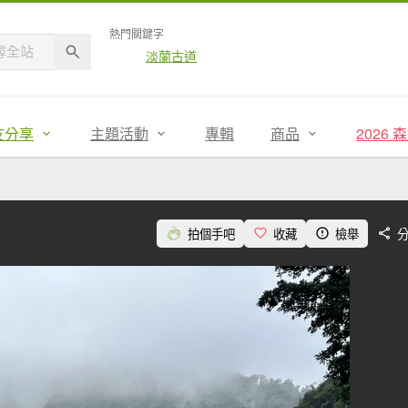
熱門關鍵字
淡蘭古道
友分享
主題活動
專輯
商品
2026
拍個手吧
收藏
檢舉