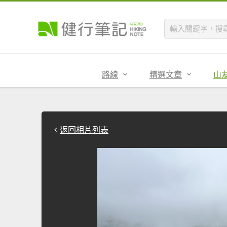
路線
精選文章
山
返回相片列表