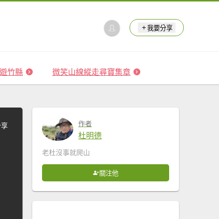
我要分享
 森遊竹縣
微笑山線縱走尋寶集章
作者
分享
杜明德
老杜沒事就爬山
關注他