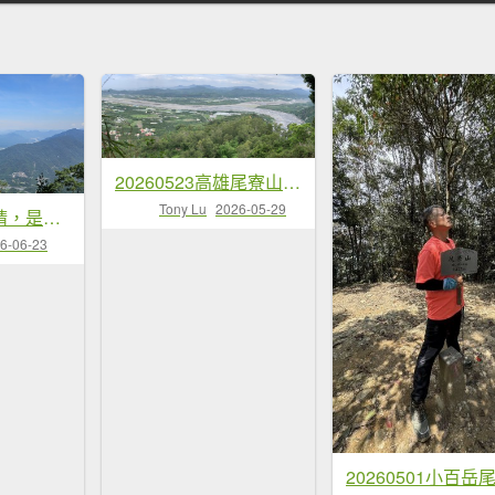
20260523高雄尾寮山連峰(第25刷)
Tony Lu
2026-05-29
【雨過不只天晴，是悶熱到爆啊！😵😵‍💫】第22次下尾寮山。
6-06-23
20260501小百岳