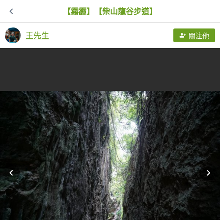
【霧霾】【柴山龍谷步道】
王先生
關注他