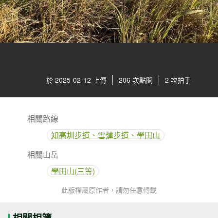
於 2025-02-12 上傳
206 次點閱
2 次拍手
相關路線
知高圳步道、雪蓮步道、學田山
相關山岳
學田山(三等)
此版權屬原作者，請勿任意轉載
相關相簿