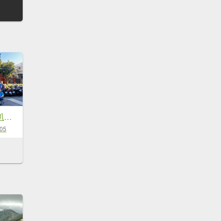
🌈10/5（日）熊熊趴爬走九歲~🥰✨FB：熊熊趴爬走 🌈
-05