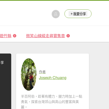
我要分享
 森遊竹縣
微笑山線縱走尋寶集章
分享
作者
Joseph Chuang
半百阿伯，趁著有體力、腿力時加上一點
勇氣，探索台灣郊山與高山的豐富與美
麗。