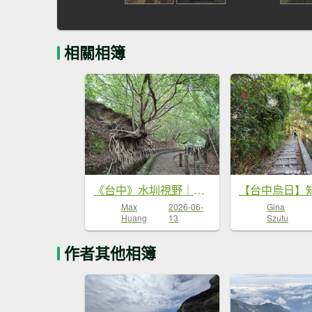
相關相簿
《台中》水圳視野｜烏日知高圳及雪蓮登山步道上學田山20260613
Max
2026-06-
Gina
Huang
13
Szutu
作者其他相簿