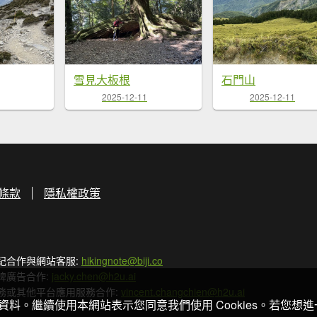
雪見大板根
石門山
2025-12-11
2025-12-11
條款
隱私權政策
記合作與網站客服:
hikingnote@biji.co
牌廣告合作:
jacky.chen@h2u.ai
務或其他平台應用服務合作:
vincent.changchien@h2u.ai
關資料。繼續使用本網站表示您同意我們使用 Cookies。若您