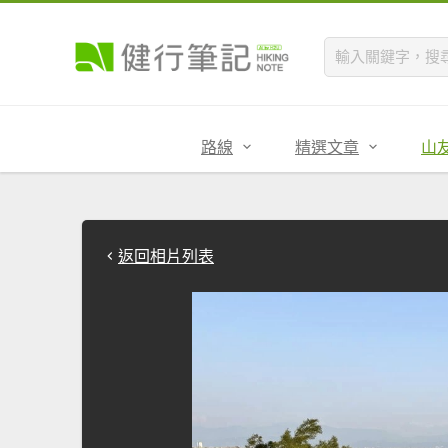
路線
精選文章
山
返回相片列表