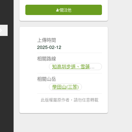
關注他
上傳時間
2025-02-12
相關路線
知高圳步道、雪蓮步道、學田山
相關山岳
學田山(三等)
此版權屬原作者，請勿任意轉載