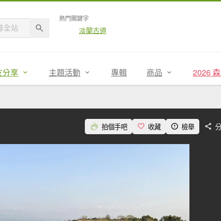
熱門關鍵字
淡蘭古道
友分享
主題活動
專輯
商品
2026
拍個手吧
收藏
檢舉