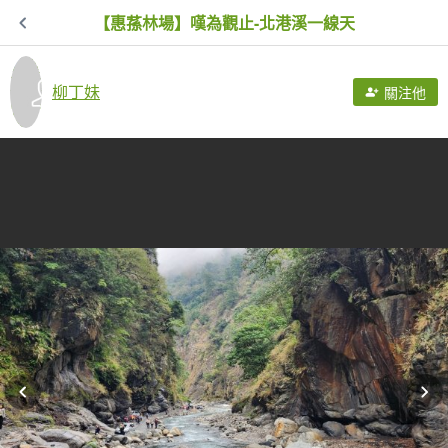
【惠蓀林場】嘆為觀止-北港溪一線天
柳丁妹
關注他