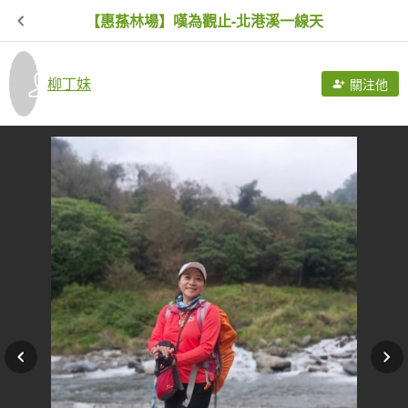
【惠蓀林場】嘆為觀止-北港溪一線天
柳丁妹
關注他