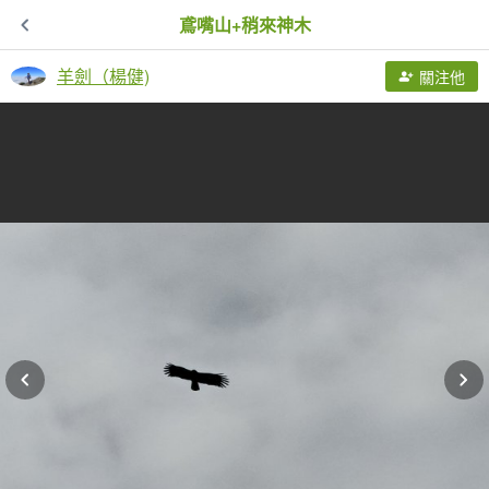
鳶嘴山+稍來神木
羊劍（楊健)
關注他