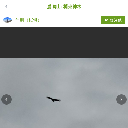
鳶嘴山+稍來神木
羊劍（楊健)
關注他