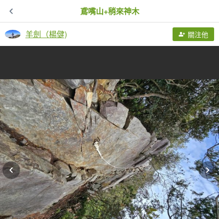
鳶嘴山+稍來神木
羊劍（楊健)
關注他