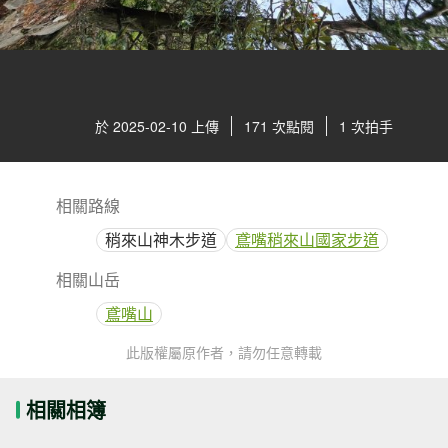
於 2025-02-10 上傳
171 次點閱
1 次拍手
相關路線
稍來山神木步道
鳶嘴稍來山國家步道
相關山岳
鳶嘴山
此版權屬原作者，請勿任意轉載
相關相簿