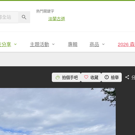
熱門關鍵字
淡蘭古道
友分享
主題活動
專輯
商品
2026
拍個手吧
收藏
檢舉