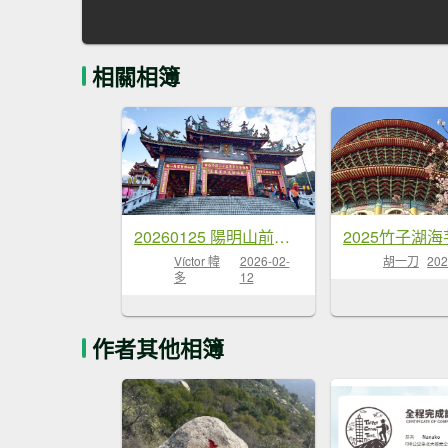
相關相簿
20260125 陽明山前後山健行(無極天元宮~山仔頂步道.向天池.向天山.面天山.二子坪)
Víctor 幃
2026-02-
胡一刀
202
多
12
作者其他相簿