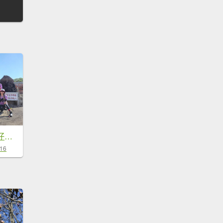
112.09.26 淡水-山仔頂古道
-16