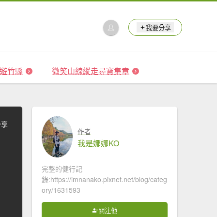
我要分享
 森遊竹縣
微笑山線縱走尋寶集章
分享
作者
我是娜娜KO
完整的健行記
錄:https://imnanako.pixnet.net/blog/categ
ory/1631593
關注他