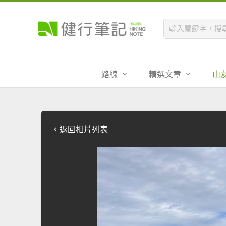
路線
精選文章
山
返回相片列表