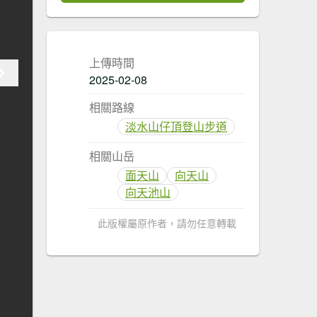
上傳時間
2025-02-08
相關路線
淡水山仔頂登山步道
相關山岳
面天山
向天山
向天池山
此版權屬原作者，請勿任意轉載