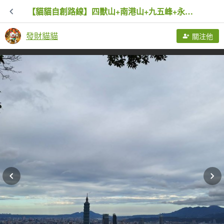
【貓貓自創路線】四獸山+南港山+九五峰+永春坡公園完成!
發財貓貓
關注他