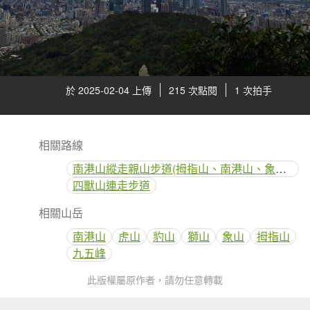
於 2025-02-04 上傳
215 次點閱
1 次拍手
相關路線
南港山縱走親山步道(拇指山、南港山、象山、九五峰)
四獸山連走步道
相關山岳
南港山
虎山
豹山
獅山
象山
拇指山
九五峰
此版權屬原作者，請勿任意轉載