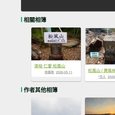
相關相簿
南投 仁愛 松風山
松風山 ( 惠蓀林
徐廣堯
2026-05-11
*花ㄦ
2026
作者其他相簿