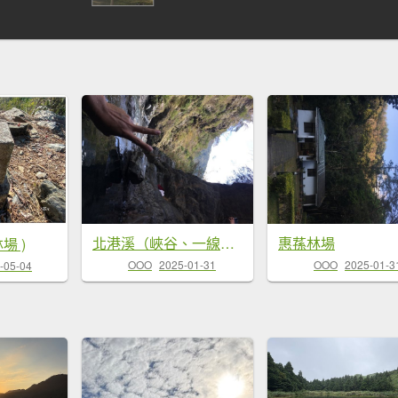
北港溪（峽谷、一線天、溫泉♨️
惠蓀林場
場 )
OOO
2025-01-31
OOO
2025-01-3
-05-04