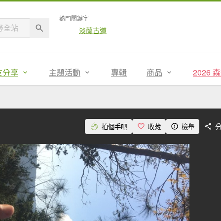
熱門關鍵字
淡蘭古道
友分享
主題活動
專輯
商品
2026
拍個手吧
收藏
檢舉