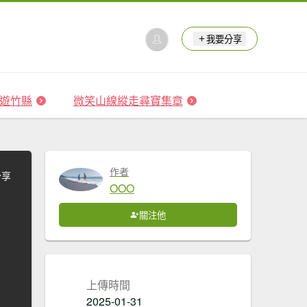
我要分享
 森遊竹縣
微笑山線縱走尋寶集章
作者
分享
OOO
關注他
上傳時間
2025-01-31