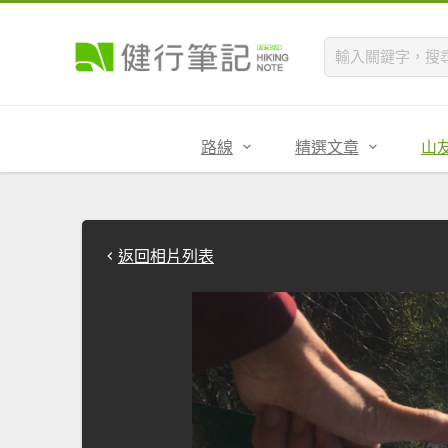
路線
精選文章
山
返回相片列表