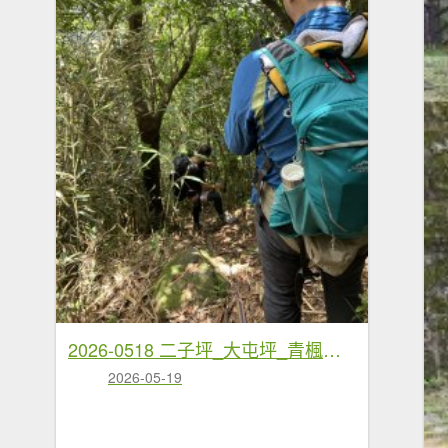
2026-0518 二子坪_大屯坪_青楓步道_猴砍水圳步道_橫嶺古道_半嶺水圳_天母圓環
2026-05-19