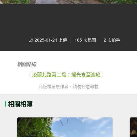
於 2025-01-24 上傳
185 次點閱
2 次拍手
相關路線
淡蘭北路第二段：燦光寮至澳底
此版權屬原作者，請勿任意轉載
相關相簿