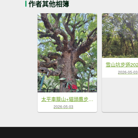
作者其他相簿
雪山坑步道202
2026-05-03
太平車籠山+貓頭鷹步道+番子路山+豬槽山20260502
2026-05-03