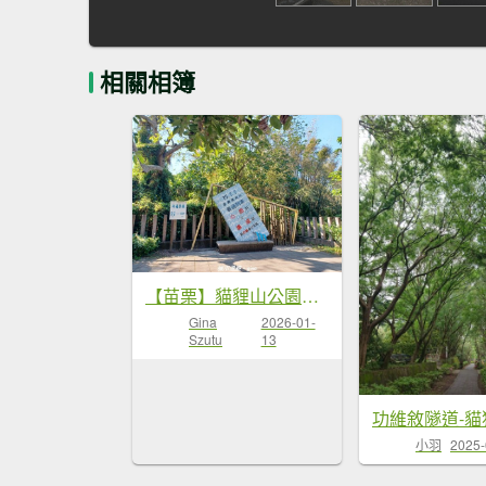
相關相簿
【苗栗】貓貍山公園功維敘隧道
Gina
2026-01-
Szutu
13
功維敘隧道-貓
小羽
2025-