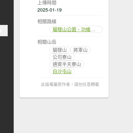
上傳時間
2025-01-19
相關路線
貓貍山公園、功維敘隧道
相關山岳
貓貍山
將軍山
公司寮山
通霄半天寮山
白沙屯山
此版權屬原作者，請勿任意轉載