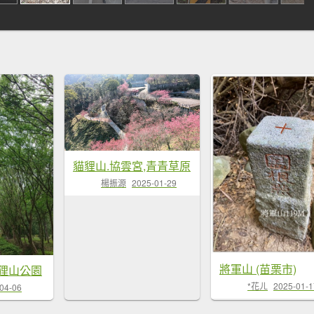
貓貍山.協雲宮,青青草原
楊振源
2025-01-29
將軍山 (苗栗市)
狸山公園
*花ㄦ
2025-01-1
04-06