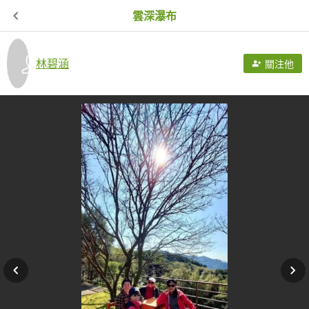
雲深瀑布
林碧涵
關注他