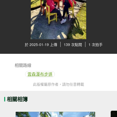
於 2025-01-19 上傳
139 次點閱
1 次拍手
相關路線
雲森瀑布步道
此版權屬原作者，請勿任意轉載
相關相簿