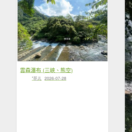
雲森瀑布 (三峽、熊空)
*花ㄦ
2026-07-28