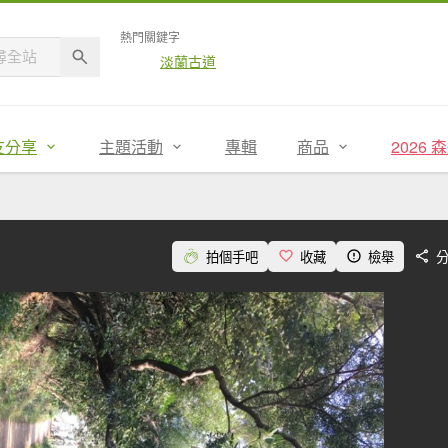
熱門關鍵字
淡蘭古道
友分享
主題活動
專輯
商品
2026
拍個手吧
收藏
檢舉