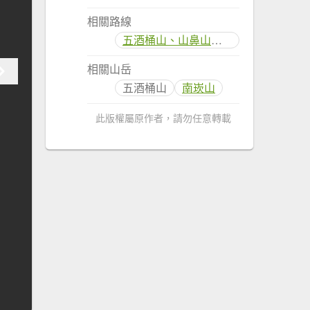
相關路線
五酒桶山、山鼻山步道
相關山岳
五酒桶山
南崁山
此版權屬原作者，請勿任意轉載