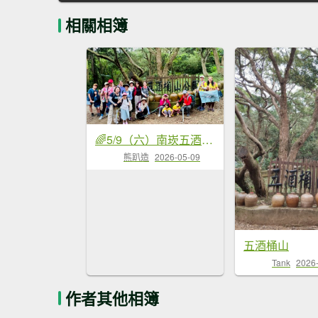
相關相簿
🌈5/9（六）南崁五酒桶山步道×竹圍漁港✨FB：熊熊趴爬走~歡迎加入🌈
熊趴造
2026-05-09
五酒桶山
Tank
2026
作者其他相簿