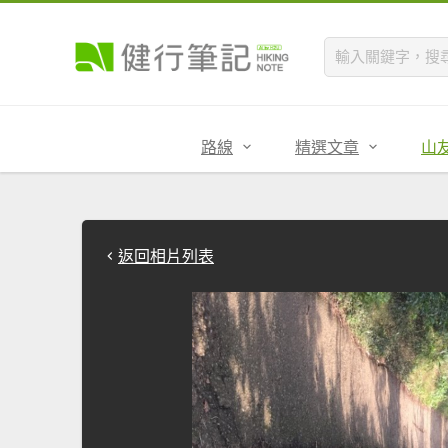
路線
精選文章
山
返回相片列表