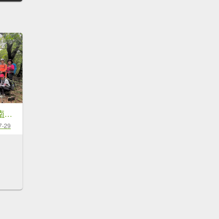
桃園五酒桶步道走南崁山-五酒桶山-山鼻山-獅仔頭山
7-29