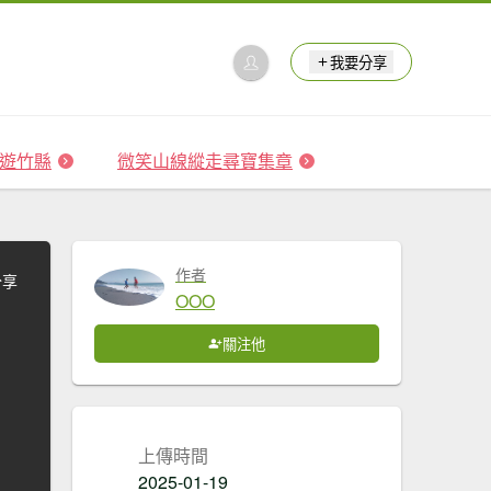
我要分享
 森遊竹縣
微笑山線縱走尋寶集章
作者
分享
OOO
關注他
上傳時間
2025-01-19