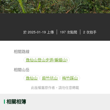
於 2025-01-19 上傳
197 次點閱
2 次拍手
相關路線
逸仙山登山步道(蝙蝠山)
相關山岳
逸仙山
麻竹坑山
梅竹蹊山
此版權屬原作者，請勿任意轉載
相關相簿