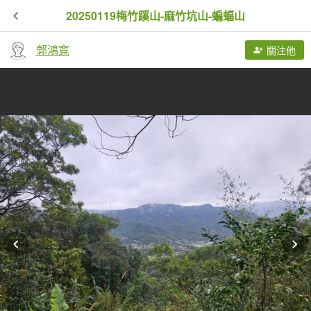
20250119梅竹蹊山-麻竹坑山-蝙蝠山
郭鴻寬
關注他