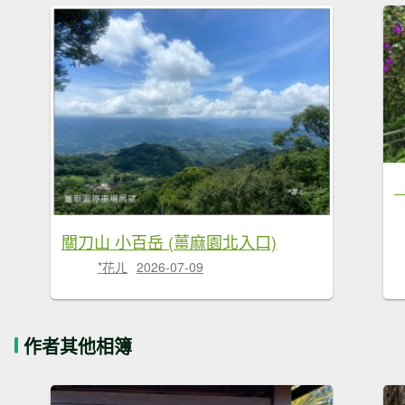
關刀山 小百岳 (薑麻園北入口)
*花ㄦ
2026-07-09
作者其他相簿