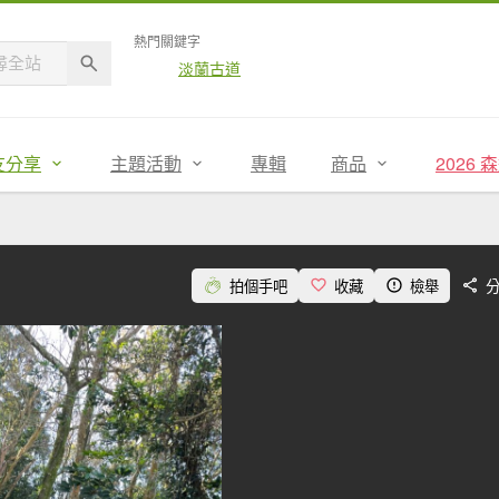
熱門關鍵字
淡蘭古道
友分享
主題活動
專輯
商品
2026
拍個手吧
收藏
檢舉