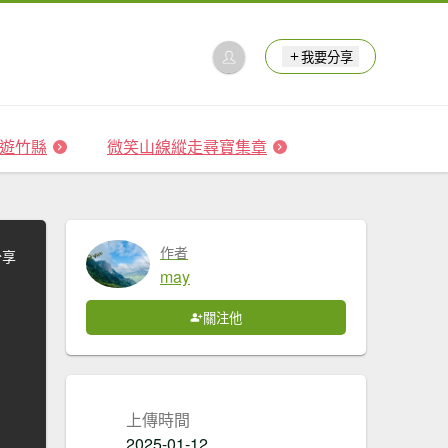
我要分享
 森遊竹縣
微笑山線縱走尋寶集章
作者
分享
may
關注他
上傳時間
2025-01-12