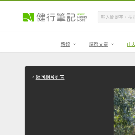
路線
精選文章
山
返回相片列表