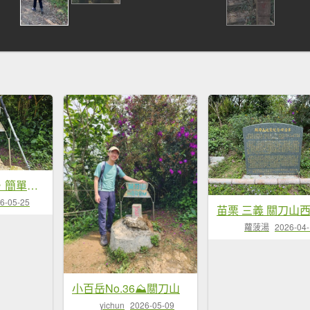
【關刀有兩把，簡單的先拿！😁😁】出關古道-聖關段，小百岳#036關刀山，就叫它小關刀吧。
6-05-25
蘿菠湯
2026-04
小百岳No.36⛰關刀山
yichun
2026-05-09