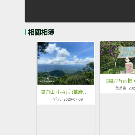
相關相簿
美美兔
202
關刀山 小百岳 (薑麻園北入口)
*花ㄦ
2026-07-09