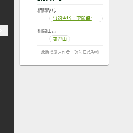
相關路線
出關古道：聖關段(關刀山步道)
相關山岳
關刀山
此版權屬原作者，請勿任意轉載