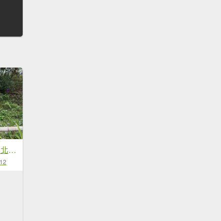
苗栗 三義 關刀山西北峰 關刀山
-12