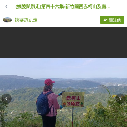
(姨婆趴趴走)第四十六集:新竹關西赤柯山及南峰、東西獅頭山、馬福山環狀縱走
姨婆趴趴走
關注他