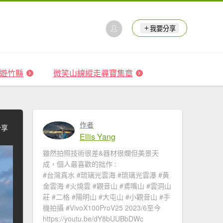
我要分享
 森遊竹縣
微笑山線縱走尋寶集章
作者
分享
Ellis Yang
雖然拍照技術很差&器材很爛但美景天
成，個人最喜歡的拙作 :
#台灣真水 #琉璃光雲海​ #琉璃光雲瀑​​ #黃
金雲海 #火燒雲​ #觀音山​ #鳶嘴山 #雲洞山
莊 #二格​ #陽明山​ #大屯山 #小觀音山 #手
機拍攝 #VivoX100ProV25 2023/6至今
https://youtu.be/dY8bUUBbDWc