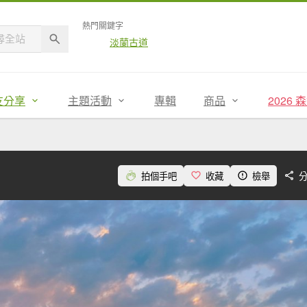
熱門關鍵字
淡蘭古道
友分享
主題活動
專輯
商品
2026
拍個手吧
收藏
檢舉