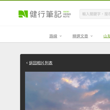
路線
精選文章
山
返回相片列表