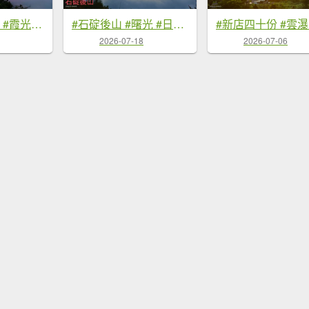
#翡翠水庫壩頂 #霞光 #火燒雲 #日出 #雲海 #山羌 8/1&5&6
#石碇後山 #曙光 #日出 #雲海 7/18
2026-07-18
2026-07-06