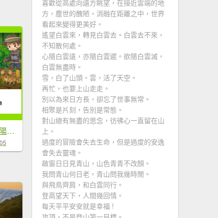
喜歡從高處向遠方眺望，在接近雲端的地
方，塵世的醜陋，消融在距離之中，世界
看起來變得更美好。
遙望白雲來，轉見白雲去。白雲去不來，
不知散何處。
心隨白雲遠，亦隨白雲遲。欲隨白雲滅，
白雲無盡時。
雪，白了山頭。雲，活了天空。
再忙，也要上山走走。
別以為來日方長，卻忘了世事無常。
相聚是片刻，告別是常態。
對山總有無盡的思念，彷彿心一直留在山
補個大💙藍天-二輪陽明山-尋印者-神秘古蹟探險12條步道
上。
過度的冒險會失去生命，但是過度的安逸
-05
會失去靈魂。
啟窗日日見青山，山色青青不改顏。
我問青山何日老，青山問我幾時閒。
與飛鳥齊肩，和白雲同行。
登高望天下，人間幾回情。
每天平平安安就是幸福 !
攻頂，不是登山第一目標。