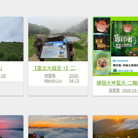
山
【臺北大縱走 1】二子坪到關渡、龍山寺、艋舺夜市
-02
林香梅
2026-
Mandy Lin
04-13
游雯雯
2026-03