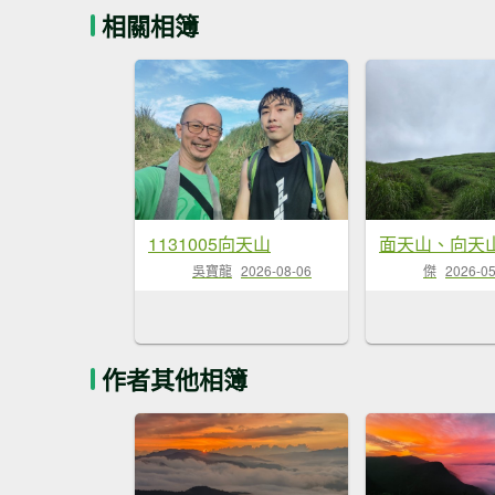
相關相簿
1131005向天山
面天山、向天
吳寶龍
2026-08-06
傑
2026-05
作者其他相簿