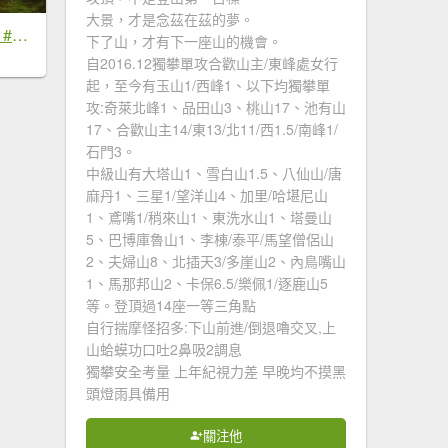
大景，才是念茲在茲的夢。
#新店四十份 #雲瀑 #翡翠水庫壩頂 #日出 #雲海 #觀音圈 7/6&7&19
下了山，才有下一座山的機會。
自2016.12獨攀單攻合歡山主/東峰處女行
起，至今有玉山1/西峰1、以下均獨攀單
攻:奇萊北峰1、品田山3、桃山17、池有山
17、合歡山主14/東13/北11/西1.5/南峰1/
石門3。
中級山有大塔山1、雪白山1.5、八仙山/唐
麻丹1、三星1/望洋山4、加里/哈堪尼山
1、鳶嘴1/稍來山1、東洗水山1、塔曼山
5、巴博庫魯山1、李棟/泰平/馬望僧侶山
2、夫婦山8、北插天3/多崖山2、內鳥嘴山
1、馬那邦山2、卡保6.5/樂佩1/逐鹿山5
等。登頂過14座一等三角點
自行揣摩怪招多:下山前進/倒退嚕交叉,上
山蛤蟆功口吐2鼻吸2調息
獨攀安全考量 上年紀視力差 早晚均不摸黑
頭燈雨具備用
關注他