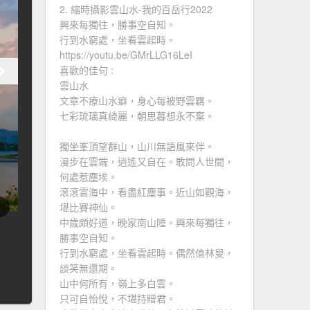
2. 縮時攝影雲山水-我的百岳行2022
興來每獨往，勝事空自知。
行到水窮處，坐看雲起時。
https://youtu.be/GMrLLG16LeI
喜歡的佳句 :
雲山水
文章不療山水癖，身心每被野雲羈。
七彩琉璃真綺麗，朝思暮想永不棄。
獨坐峯頂望群山，山川無語風來伴。
漫步在雲端，逍遙又自在。敢問人世間，
何處惹塵埃。
滾滾雲海中，看盡紅塵事。近山如觀海，
堪比賽神仙。
中歲頗好道，晚家南山陲。興來每獨往，
勝事空自知。
行到水窮處，坐看雲起時。偶然值林叟，
談笑無還期。
山中何所有，嶺上多白雲。
只可自怡悅，不堪持贈君。