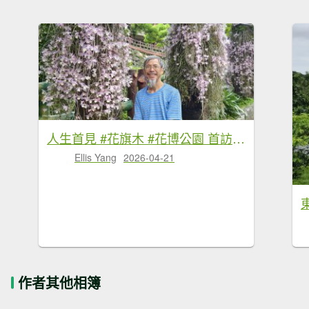
人生首見 #花旗木 #花博公園 首訪 #法雨山普宜苑 #石斛蘭 #守城滿山紅 4/21&23
Ellis Yang
2026-04-21
作者其他相簿