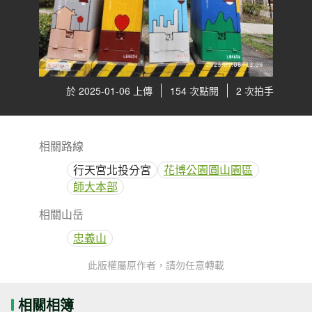
於 2025-01-06 上傳
154 次點閱
2 次拍手
相關路線
行天宮北投分宮
花博公園圓山園區
師大本部
相關山岳
忠義山
此版權屬原作者，請勿任意轉載
相關相簿