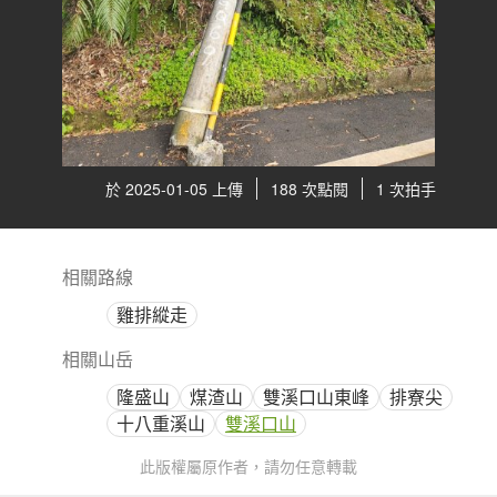
於 2025-01-05 上傳
188 次點閱
1 次拍手
相關路線
雞排縱走
相關山岳
隆盛山
煤渣山
雙溪口山東峰
排寮尖
十八重溪山
雙溪口山
此版權屬原作者，請勿任意轉載