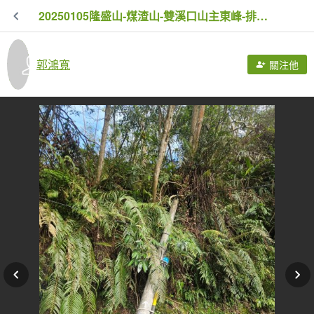
20250105隆盛山-煤渣山-雙溪口山主東峰-排寮尖-十八重溪山
郭鴻寬
關注他